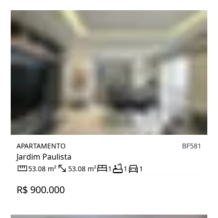
APARTAMENTO
BF581
Jardim Paulista
53.08 m²
53.08 m²
1
1
1
R$ 900.000