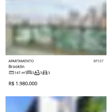
APARTAMENTO
BF537
Brooklin
147 m²
3
3
3
R$ 1.980.000