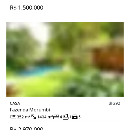
R$ 1.500.000
CASA
BF292
Fazenda Morumbi
352 m²
1404 m²
4
1
5
R$ 2.970.000