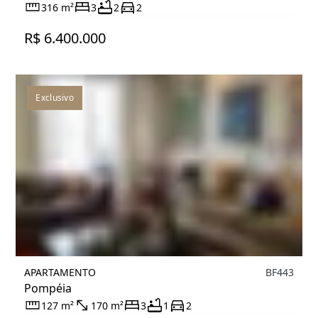
316 m²
3
2
2
R$ 6.400.000
Exclusivo
APARTAMENTO
BF443
Pompéia
127 m²
170 m²
3
1
2