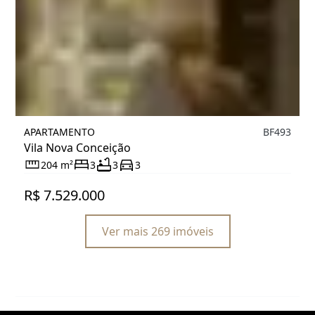
APARTAMENTO
BF493
Vila Nova Conceição
204 m²
3
3
3
R$ 7.529.000
Ver mais 269 imóveis