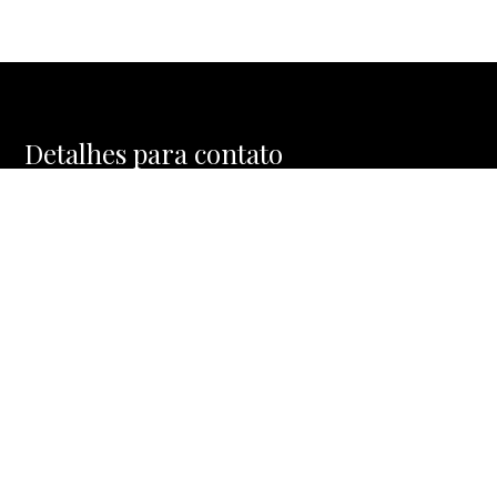
Detalhes para contato
EQUIPE BIA FRANCO
WhatsApp
(11) 97284-8989
E-mail
BIA@BIAFRANCOBROKERS.COM.BR
Entre em Contato
Nome
E-mail
Telefone