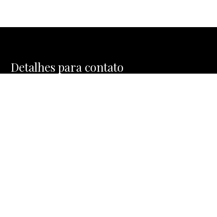
Detalhes para contato
EQUIPE BIA FRANCO
WhatsApp
(11) 97284-8989
E-mail
BIA@BIAFRANCOBROKERS.COM.BR
Entre em Contato
Nome
E-mail
Telefone