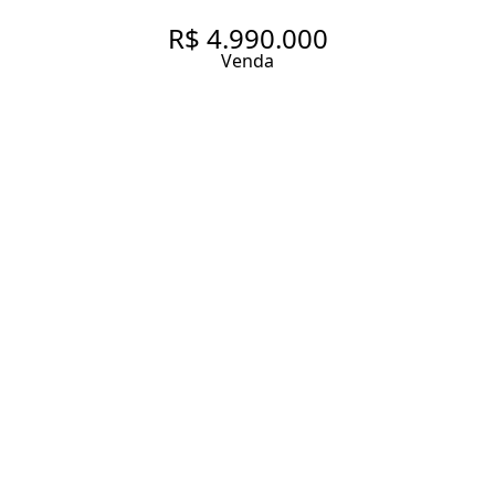
R$ 4.990.000
Venda
CASA DE CONDOMÍNIO COM
427 M², 4 QUARTOS SENDO 4
SUÍTES À VENDA NO BAIRRO
CAMPO BELO.
427 m² Área construída
4 Dormitórios
4 Suítes
5 Banheiros
4 Vagas
Entrar em contato
Solicitar visita