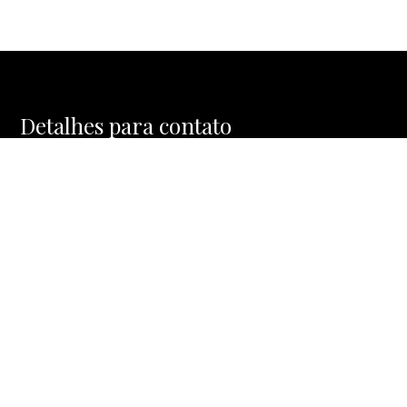
Detalhes para contato
EQUIPE BIA FRANCO
WhatsApp
(11) 97284-8989
E-mail
BIA@BIAFRANCOBROKERS.COM.BR
Entre em Contato
Nome
E-mail
Telefone